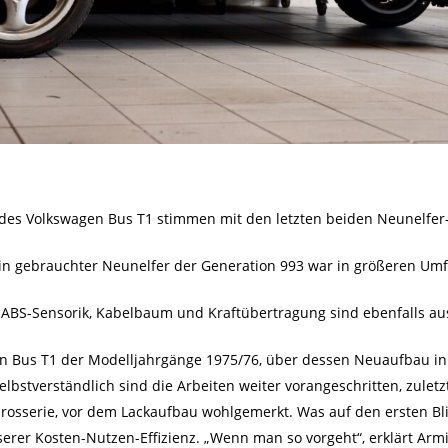
 des Volkswagen Bus T1 stimmen mit den letzten beiden Neunelfer
 Ein gebrauchter Neunelfer der Generation 993 war in größeren 
m, ABS-Sensorik, Kabelbaum und Kraftübertragung sind ebenfalls 
en Bus T1 der Modelljahrgänge 1975/76, über dessen Neuaufbau in 
Selbstverständlich sind die Arbeiten weiter vorangeschritten, zule
arosserie, vor dem Lackaufbau wohlgemerkt. Was auf den ersten Bli
esserer Kosten-Nutzen-Effizienz. „Wenn man so vorgeht“, erklärt Arm