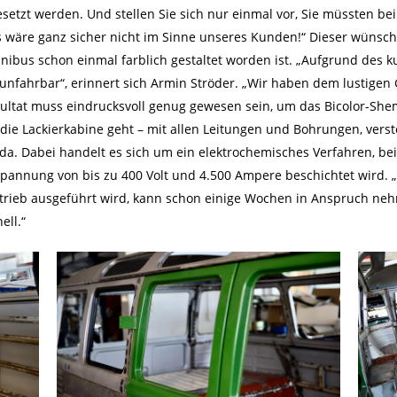
tzt werden. Und stellen Sie sich nur einmal vor, Sie müssten bei 
wäre ganz sicher nicht im Sinne unseres Kunden!“ Dieser wünscht
nibus schon einmal farblich gestaltet worden ist. „Aufgrund des k
unfahrbar“, erinnert sich Armin Ströder. „Wir haben dem lustige
ultat muss eindrucksvoll genug gewesen sein, um das Bicolor-She
 die Lackierkabine geht – mit allen Leitungen und Bohrungen, verst
nda. Dabei handelt es sich um ein elektrochemisches Verfahren, b
pannung von bis zu 400 Volt und 4.500 Ampere beschichtet wird. „D
trieb ausgeführt wird, kann schon einige Wochen in Anspruch nehme
ell.“