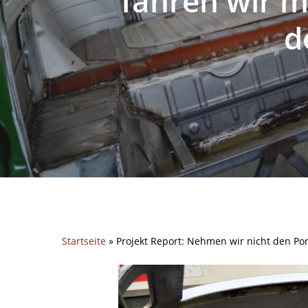
fahren wir m
d
Startseite
»
Projekt Report: Nehmen wir nicht den Por
Hit enter to search or ESC to close