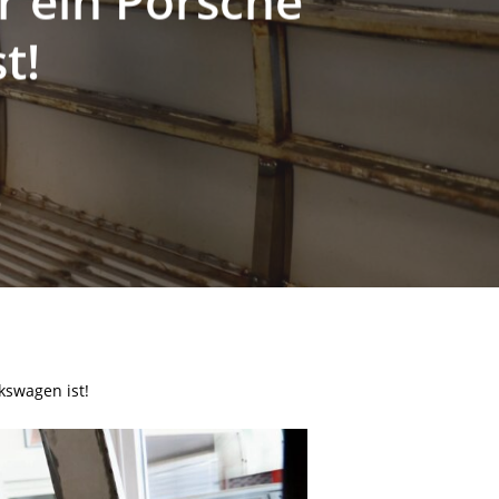
r ein Porsche
t!
kswagen ist!