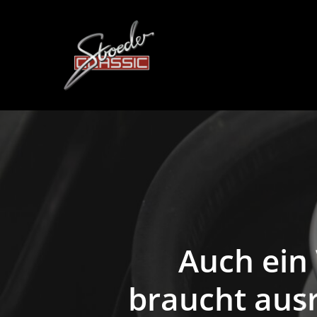
Skip
to
main
content
Auch ein 
braucht ausr