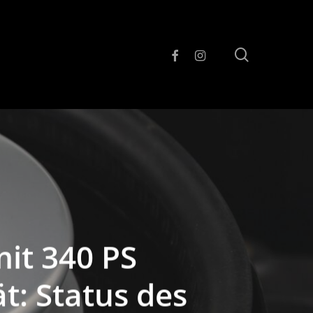
search
facebook
instagram
mit 340 PS
t: Status des