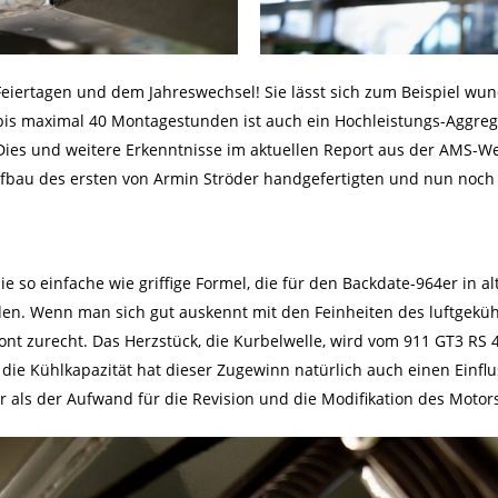
Feiertagen und dem Jahreswechsel! Sie lässt sich zum Beispiel wun
is maximal 40 Montagestunden ist auch ein Hochleistungs-Aggregat i
ies und weitere Erkenntnisse im aktuellen Report aus der AMS-Wer
ufbau des ersten von Armin Ströder handgefertigten und nun noch
e so einfache wie griffige Formel, die für den Backdate-964er in al
nden. Wenn man sich gut auskennt mit den Feinheiten des luftgek
nt zurecht. Das Herzstück, die Kurbelwelle, wird vom 911 GT3 RS 4
ie Kühlkapazität hat dieser Zugewinn natürlich auch einen Einf
als der Aufwand für die Revision und die Modifikation des Motors