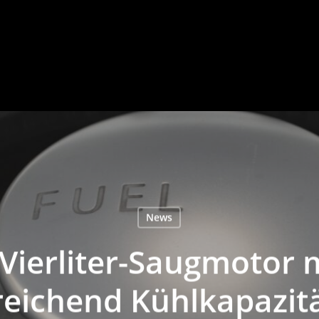
News
Vierliter-Saugmotor 
eichend Kühlkapazitä