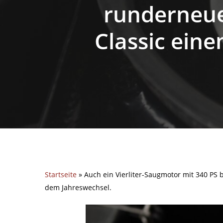
runderneue
Classic ein
Startseite
»
Auch ein Vierliter-Saugmotor mit 340 PS
dem Jahreswechsel.
Hit enter to search or ESC to close